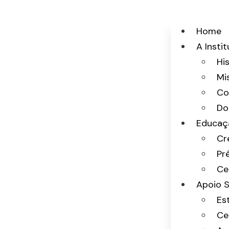
Home
A Insti
Hi
Mi
Co
Do
Educaç
Cr
Pr
Ce
Apoio S
Est
Ce