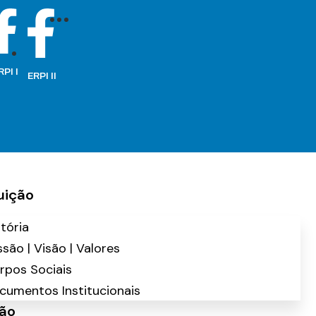
RPI I
ERPI II
tuição
stória
ssão | Visão | Valores
rpos Sociais
cumentos Institucionais
ão