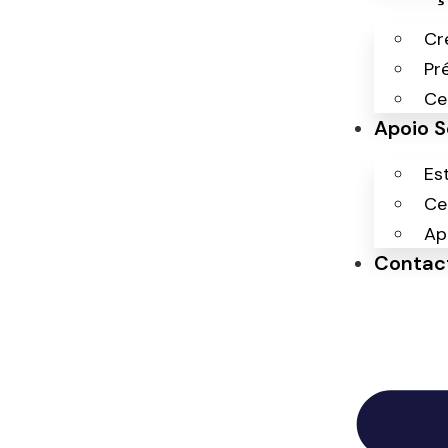
Cr
Pr
Ce
Apoio S
Est
Ce
Ap
Contac