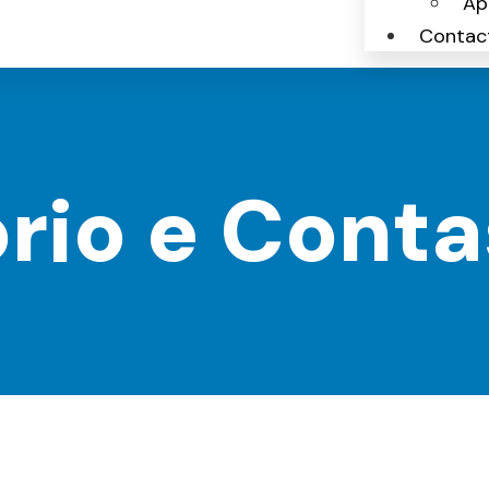
Ap
Contac
ório e Conta