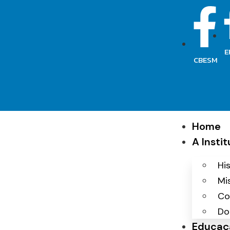
E
CBESM
Home
A Insti
Hi
Mi
Co
Do
Educaç