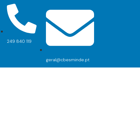
249 840 119
geral@cbesminde.pt