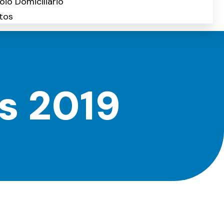
oio Domiciliário
tos
s 2019